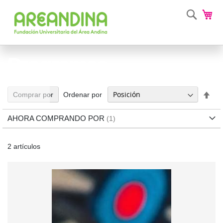
Busca
Mi 
Programas
Fija
Ordenar por
Comprar por
Dir
Des
AHORA COMPRANDO POR
2
artículos